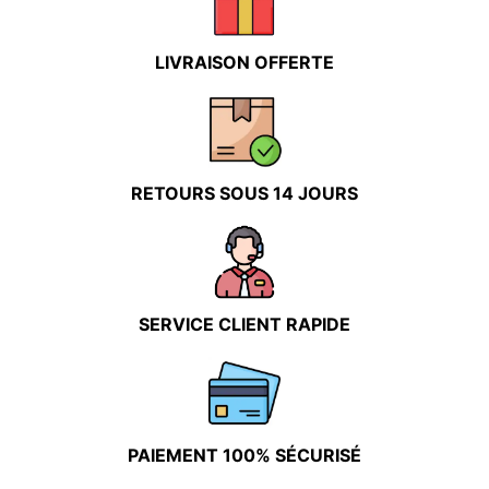
choisies
choisies
sur
sur
LIVRAISON OFFERTE
la
la
page
page
du
du
produit
produit
RETOURS SOUS 14 JOURS
SERVICE CLIENT RAPIDE
PAIEMENT 100% SÉCURISÉ