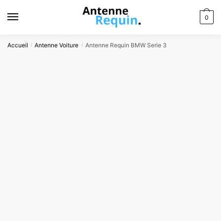
Skip
Skip
to
to
0
navigation
content
Accueil
Antenne Voiture
Antenne Requin BMW Serie 3
/
/