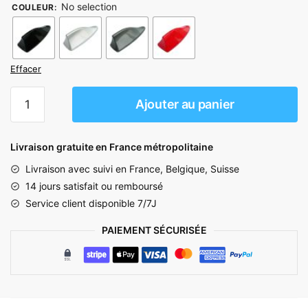
No selection
COULEUR
:
Effacer
quantité
Ajouter au panier
de
Antenne
Requin
Livraison gratuite en France métropolitaine
BMW
Livraison avec suivi en France, Belgique, Suisse
Serie
14 jours satisfait ou remboursé
3
Service client disponible 7/7J
PAIEMENT SÉCURISÉE