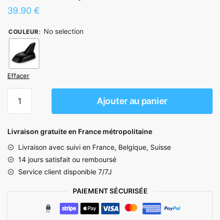
39.90
€
No selection
COULEUR
:
Effacer
quantité
Ajouter au panier
de
Antenne
Requin
Livraison gratuite en France métropolitaine
Golf
Livraison avec suivi en France, Belgique, Suisse
5
14 jours satisfait ou remboursé
Service client disponible 7/7J
PAIEMENT SÉCURISÉE