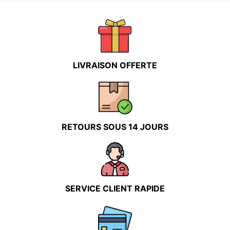
peuvent
peuvent
être
être
choisies
choisies
sur
sur
la
la
LIVRAISON OFFERTE
page
page
du
du
produit
produit
RETOURS SOUS 14 JOURS
SERVICE CLIENT RAPIDE