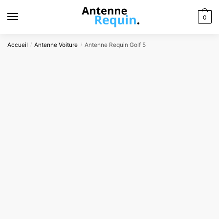
Skip
Skip
to
to
0
navigation
content
Accueil
Antenne Voiture
Antenne Requin Golf 5
/
/